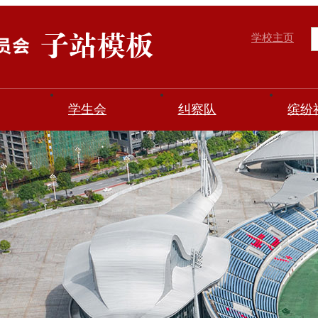
学校主页
学生会
纠察队
缤纷