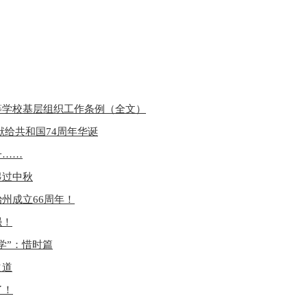
等学校基层组织工作条例（全文）
献给共和国74周年华诞
子……
起过中秋
州成立66周年！
强！
学”：惜时篇
之道
了！