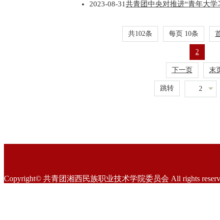
2023-08-31
共青团中央对推进“青年大学
共102条
每页
10
条
2
下一页
末
跳转
2
Copyright© 共青团湘西民族职业技术学院委员会 All rights reserv
地址：湖南省湘西高新技术产业开发区武陵山大道3号