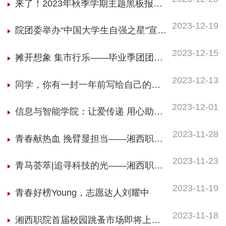
来了！2023年秋季学期主题黑板报展
播
2023-12-19
院团委举办“中国大学生自强之星”宣讲
会暨工作总结大会
2023-12-15
摊开想象 集市行乐——毕业季团团邀
你来出“摊”！！
2023-12-13
同学，你有一封一年前写给自己的
信，请签收~
2023-12-01
信息与智能学院：让爱传递 用心助学
——精准对接湘西州慈爱园开展志愿
2023-11-28
青春献热血 挽臂显担当——湘西职院
教学服务
秋季志愿献血活动圆满落幕
2023-11-23
青马荟萃|追寻科技的光——湘西职院
2023级青马班学员走进湘西州质检中
2023-11-19
青春好榜Young，志愿达人刘耀中
心开展“实验室开放日”活动
2023-11-18
湘西职院首届校园跳蚤市场即将上