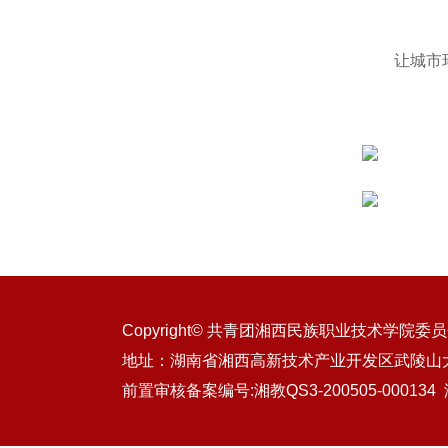
让城市
Copyright© 共青团湘西民族职业技术学院委员会 All 
地址：湖南省湘西高新技术产业开发区武陵山
前置审核备案编号:湘教QS3-200505-000134 