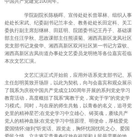
中国共产党建党100周年。
学院副院长陈杨晖、宣传处处长曾翠林、组织人事
处处长宋武、纪委副书记兰丰全、教务处处长田定科、关工
委执行副主席彭继林、田廷明、院团委书记王丹子、基础课
部主任汪学秋、思政课部主任熊谟菊、湘西高新区龙凤社区
党支部书记龙俊华、湘西高新区双河社区第一书记方霖钦、
湘西高新区吉凤街道办事处文艺委员龙明艳等各位嘉宾莅临
本次文艺汇演。
文艺汇演正式开始前，应用外语系党支部书记、系
主任彭明英致开场辞，以此为契机，向与会嘉宾和观众展示
了我系为庆祝中国共产党成立100周年开展的系列党史学习
教育活动，高度概括了我系“寓教于史，寓史于学”的党史学
习模式。同时，与在座的师生共勉，以青春的名义，追寻党
史里的精神星芒;在党史学习中立雄心、铸英魂，赓续共产
党人的精神血脉;在党史学习中悟原理、明使命，厚植爱党
爱国情怀;做到“听党话、跟党走，胸怀忧国忧民之心、爱国
爱民之情，立志将宝贵青春绽放在祖国和人民最需要的地