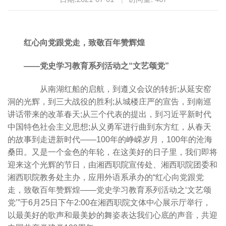
红心向党跟党走，致敬百年赞辉煌
——党史学习教育系列活动之“文艺颂党”
从南湖红船的启航，到遵义会议的转折;从延安窑
洞的光辉，到三大战役的胜利;从城楼庄严的宣告，到南巡
讲话带来的改革春天;从三个代表的提出，到习近平新时代
中国特色社会主义思想;从义勇军进行曲到东方红，从春天
的故事到走进新时代——100年的峥嵘岁月，100年的沧海
桑田。又是一个金色的年轮，在这美好的日子里，我们即将
迎来这个光辉的节日，由湘西职院宣传处、湘西职院团委和
湘西职院教务处主办，应用外语系承办的“红心向党跟党
走，致敬百年赞辉煌——党史学习教育系列活动之‘文艺颂
党’”于6月25日下午2:00在湘西职院文体中心展示厅举行，
以最美好的歌声和最美妙的舞姿表达我们心底的声音，共迎